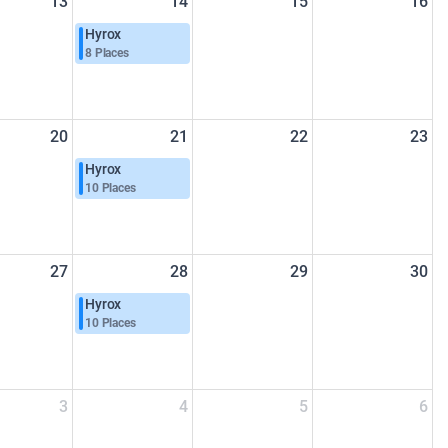
13
14
15
16
Hyrox
8 Places
20
21
22
23
Hyrox
10 Places
27
28
29
30
Hyrox
10 Places
3
4
5
6