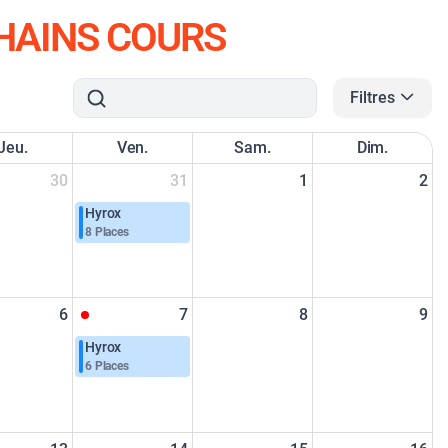
HAINS COURS
Filtres
Jeu.
Ven.
Sam.
Dim.
30
31
1
2
Hyrox
8 Places
6
7
8
9
Hyrox
6 Places