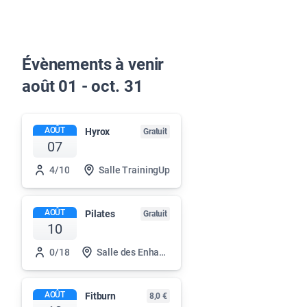
Évènements à venir
août 01 - oct. 31
AOÛT
Hyrox
Gratuit
07
4/10
Salle TrainingUp
AOÛT
Pilates
Gratuit
10
0/18
Salle des Enhauts
AOÛT
Fitburn
8,0 €