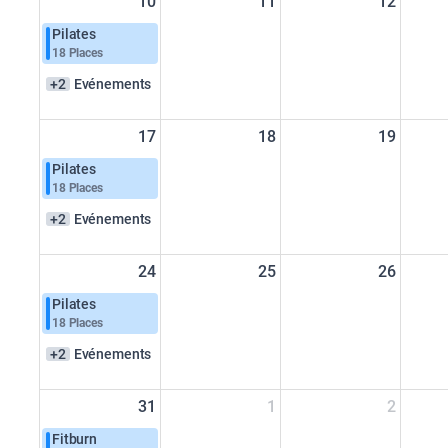
10
11
12
Pilates
18 Places
+2
Evénements
17
18
19
Pilates
18 Places
+2
Evénements
24
25
26
Pilates
18 Places
+2
Evénements
31
1
2
Fitburn