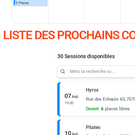
9 Places
LISTE DES PROCHAINS C
30 Sessions disponibles
Hyrox
07
Aoû
Rue des Enhauts 65, 707
19:00
Ouvert
6
places libres
Pilates
10
Aoû