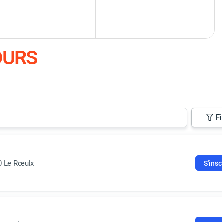
OURS
Fi
0 Le Rœulx
S'insc