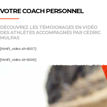
VOTRE COACH PERSONNEL
DÉCOUVREZ LES TÉMOIGNAGES EN VIDÉO
DES ATHLÈTES ACCOMPAGNÉS PAR CÉDRIC
MULPAS
[html5_video id=6007]
[html5_video id=6006]