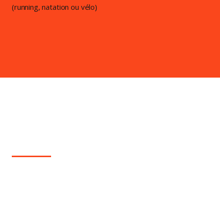
(running, natation ou vélo)
75€
Obtenez un plan personnalisé pour 2 disciplines ou plus
(triathlon)