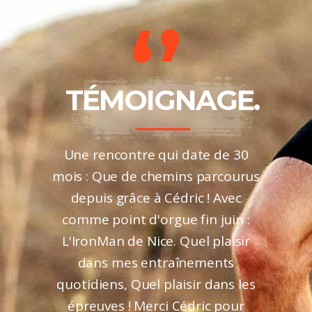
GE.
TÉMOIGNAGE.
TÉ
nts de
Une rencontre qui date de 30
La ma
une
mois : Que de chemins parcourus
divers 
sciplines
depuis grâce à Cédric ! Avec
très v
ts clair
comme point d'orgue fin juin :
nous a 
oujours
L'IronMan de Nice. Quel plaisir
de pu
t faire
dans mes entraînements
rech
rchez un
quotidiens, Quel plaisir dans les
conscie
us.
épreuves ! Merci Cédric pour
prendre